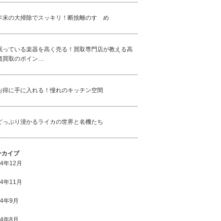
年末の大掃除でスッキリ！断捨離のすゝめ
眠っている楽器を高く売る！買取専門店が教える高
価買取のポイン…
お得に手に入れる！憧れのキッチン空間
どっぷり浸かるライカの世界と名機たち
ーカイブ
24年12月
24年11月
24年9月
24年8月