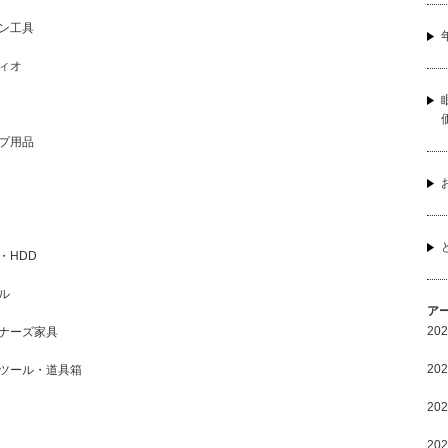
ン工具
ィオ
プ用品
・HDD
ル
ア
20
ナーズ家具
20
ツール・道具箱
20
20