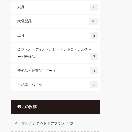
家具
6
家電製品
10
工具
2
楽器・オーディオ・ホビー・レトロ・カルチャ
ー・嗜好品
7
美術品・骨董品・アート
1
自転車・バイク
3
最近の投稿
「今」売りたいアウトドアブランド7選