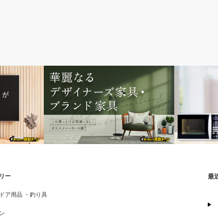
ソファ
家電製品
リー
最
がオススメ？
華麗なるデザイナーズ家具・ブランド家
ガスコンロ
ドア用品 ・釣り具
具 ～これ買っとけば間違いなし！オスス
意点や高く
ン
メメ…