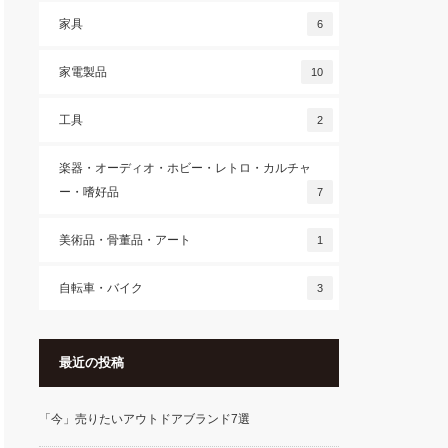
家具
6
家電製品
10
工具
2
楽器・オーディオ・ホビー・レトロ・カルチャ
ー・嗜好品
7
美術品・骨董品・アート
1
自転車・バイク
3
最近の投稿
「今」売りたいアウトドアブランド7選