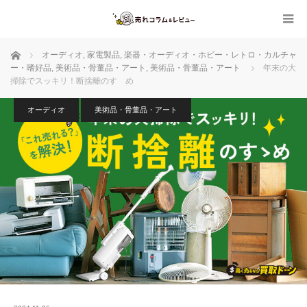
ホーム
オーディオ
,
家電製品
,
楽器・オーディオ・ホビー・レトロ・カルチャ
ー・嗜好品
,
美術品・骨董品・アート
,
美術品・骨董品・アート
年末の大
掃除でスッキリ！断捨離のすゝめ
オーディオ
美術品・骨董品・アート