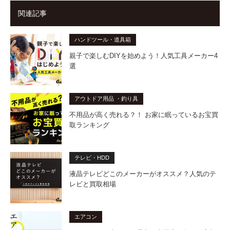
関連記事
ハンドツール・道具箱
親子で楽しむDIYを始めよう！人気工具メーカー4
選
アウトドア用品 ・釣り具
不用品が高く売れる？！ お家に眠っているお宝買
取ランキング
テレビ・HDD
液晶テレビどこのメーカーがオススメ？人気のテ
レビと買取相場
エアコン